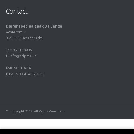
Contact
Dierenspeciaalzaak De Lange
Achterom 6
3351 PC Papendrecht
T: 078-6150835
E: info@hdpmail.nl
KVK: 90810414
BTW: NL004845836B10
© Copyright 2019. All Rights Reserved.