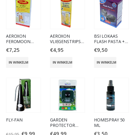
AEROXON
AEROXON
BSI LOKAAS
FEROMOON
VLIEGENSTRIPS
FLASH PASTA +
MOTTENVAL
PER 2
LOKDOOS 10GR
€
7,25
€
4,95
€
9,50
IN WINKELMAND
IN WINKELMAND
IN WINKELMAND
FLY-FAN
GARDEN
HOMESPRAY 50
PROTECTOR
ML
WK0053 OP
€
9,99
€
49,99
€
3,50
€
15,95