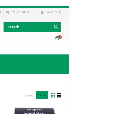
l
078 - 615 08 35
INLOGGEN
0
Show: