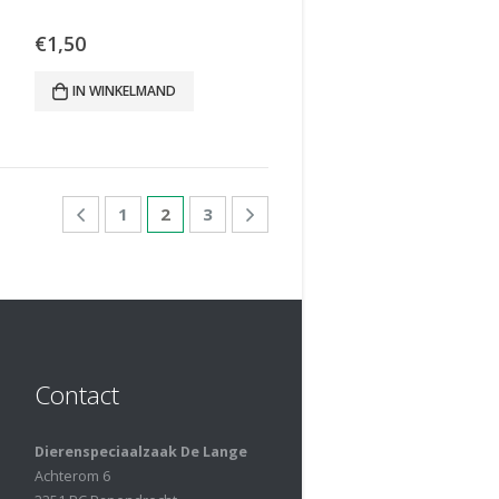
€
1,50
IN WINKELMAND
1
2
3
Contact
Dierenspeciaalzaak De Lange
Achterom 6