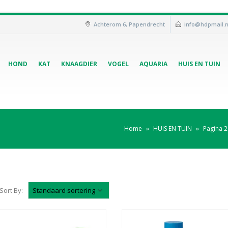
Achterom 6, Papendrecht
info@hdpmail.n
HOND
KAT
KNAAGDIER
VOGEL
AQUARIA
HUIS EN TUIN
Home
»
HUIS EN TUIN
»
Pagina 2
Sort By: