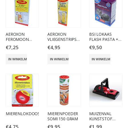
AEROXON
AEROXON
BSI LOKAAS
FEROMOON
VLIEGENSTRIPS
FLASH PASTA +
MOTTENVAL
PER 2
LOKDOOS 10GR
€
7,25
€
4,95
€
9,50
IN WINKELMAND
IN WINKELMAND
IN WINKELMAND
MIERENLOKDOOS
MIERENPOEDER
MUIZENVAL
SOMI 150 GRAM
KUNSTSTOF
ZWART
€
4,75
€
9,95
€
1,99