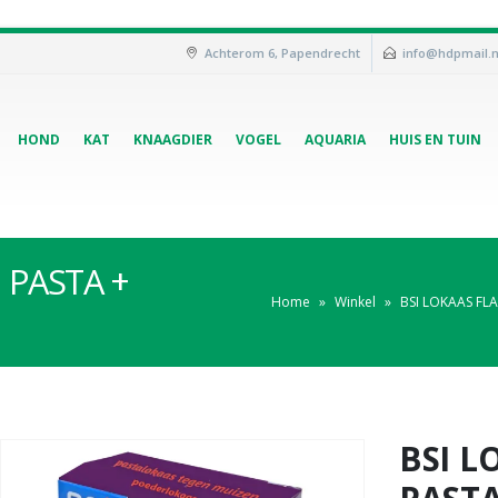
Achterom 6, Papendrecht
info@hdpmail.n
HOND
KAT
KNAAGDIER
VOGEL
AQUARIA
HUIS EN TUIN
 PASTA +
Home
»
Winkel
»
BSI LOKAAS FL
BSI L