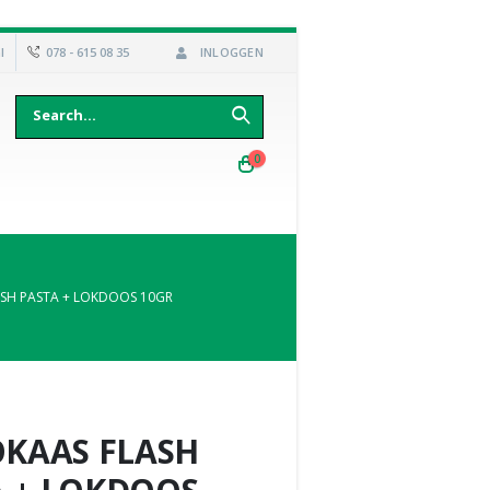
l
078 - 615 08 35
INLOGGEN
0
ASH PASTA + LOKDOOS 10GR
OKAAS FLASH