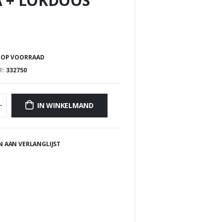
A + LOKDOOS
 OP VOORRAAD
R:
332750
IN WINKELMAND
 AAN VERLANGLIJST