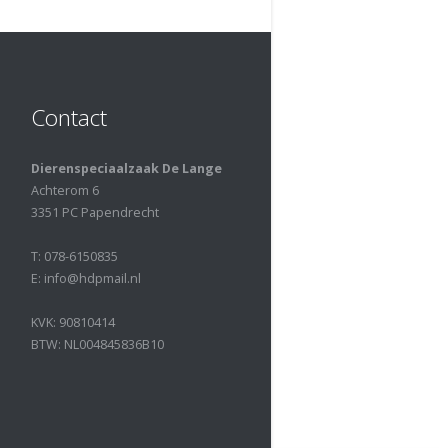
Contact
Dierenspeciaalzaak De Lange
Achterom 6
3351 PC Papendrecht
T: 078-6150835
E: info@hdpmail.nl
KVK: 90810414
BTW: NL004845836B10