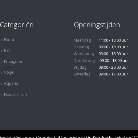
Categoriën
Openingstijden
Hond
Maandag
11:00 - 18:00 uur
Dinsdag
09:00 - 18:00 uur
Kat
Woensdag
09:00 - 18:00 uur
Donderdag
09:00 - 18:00 uur
Knaagdier
Vrijdag
09:00 - 20:00 uur
Vogel
Zaterdag
09:00 - 17:00 uur
Aquaria
Huis en Tuin
© Copyright 2019. All Rights Reserved.
cht afgesloten. Voor die tijd bezorgen wij in Dordrecht enkel op