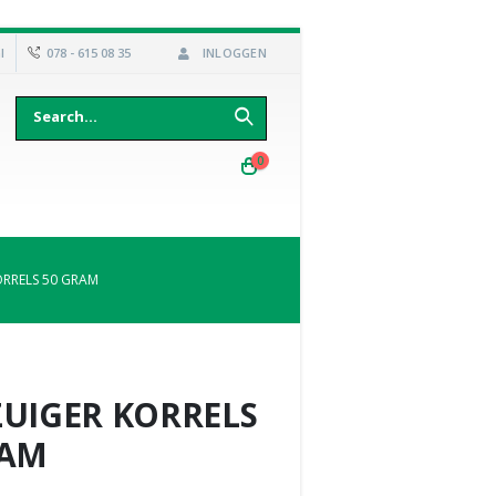
l
078 - 615 08 35
INLOGGEN
0
ORRELS 50 GRAM
ZUIGER KORRELS
RAM