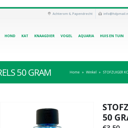
Achterom 6, Papendrecht
info@hdpmail.n
HOND
KAT
KNAAGDIER
VOGEL
AQUARIA
HUIS EN TUIN
RELS 50 GRAM
Home
»
Winkel
»
STOFZUIGER K
STOF
50 G
€
3,50