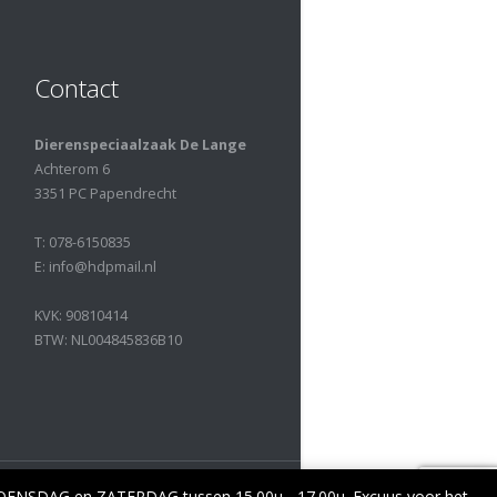
Contact
Dierenspeciaalzaak De Lange
Achterom 6
3351 PC Papendrecht
T: 078-6150835
E: info@hdpmail.nl
KVK: 90810414
BTW: NL004845836B10
 WOENSDAG en ZATERDAG tussen 15.00u - 17.00u. Excuus voor het