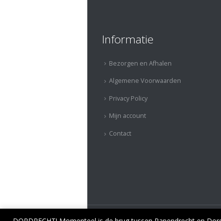
Informatie
Bezorgen en Afhalen
Algemene Voorwaarden
Privacy Policy
Mijn account
Contact
DORDRECHT! Momenteel is de brug tussen Papendrecht en Dordre