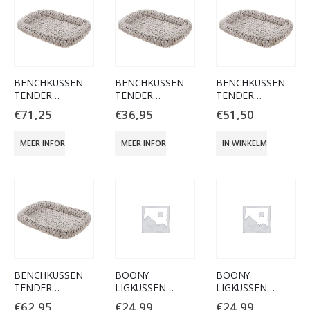
BENCHKUSSEN
BENCHKUSSEN
BENCHKUSSEN
TENDER
TENDER
TENDER
107X66X5CM
61X46X5CM
76X53X5CM
€
71,25
€
36,95
€
51,50
MEER INFORMATIE
MEER INFORMATIE
IN WINKELMAND
BENCHKUSSEN
BOONY
BOONY
TENDER
LIGKUSSEN
LIGKUSSEN
91X58X5CM
SLEEPWELL
SLEEPWELL
€
62,95
€
24,99
€
24,99