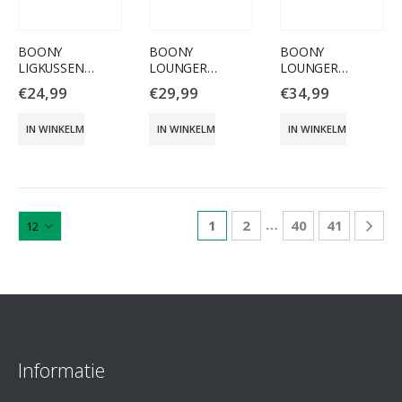
BOONY
BOONY
BOONY
LIGKUSSEN
LOUNGER
LOUNGER
SLEEPWELL
CHENILLE BRUIN
CHENILLE BRUIN
€
24,99
€
29,99
€
34,99
ROZE 100X70CM
50CM
65CM
IN WINKELMAND
IN WINKELMAND
IN WINKELMAND
…
1
2
40
41
Informatie