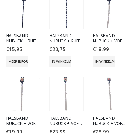
HALSBAND
HALSBAND
HALSBAND
NUBUCK + RUIT
NUBUCK + RUIT
NUBUCK + VOET
10MM/25CM
14MM/35CM
10MM/25CM
€
15,95
€
20,75
€
18,99
ZWART
ZWART
GRIJS
MEER INFORMATIE
IN WINKELMAND
IN WINKELMAND
HALSBAND
HALSBAND
HALSBAND
NUBUCK + VOET
NUBUCK + VOET
NUBUCK + VOET
12MM/30CM
14MM/35CM
16MM/40CM
€
19,99
€
23,99
€
28,99