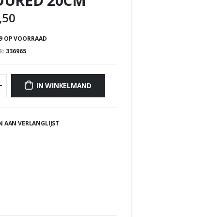
OURED 20CM
,50
9 OP VOORRAAD
R:
336965
IN WINKELMAND
 AAN VERLANGLIJST