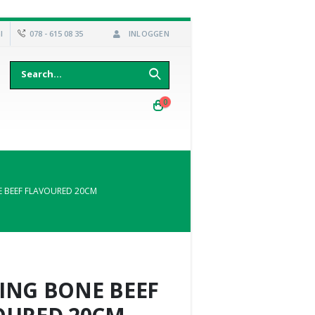
l
078 - 615 08 35
INLOGGEN
0
 BEEF FLAVOURED 20CM
ING BONE BEEF