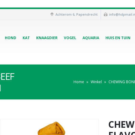
Achterom 6, Papendrecht
info@hdpmail.n
HOND
KAT
KNAAGDIER
VOGEL
AQUARIA
HUIS EN TUIN
EEF
Home
»
Winkel
»
CHEWING BONE
M
CHEW