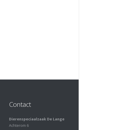
Contact
Dierenspeciaalzaak De Lange
Achterom 6