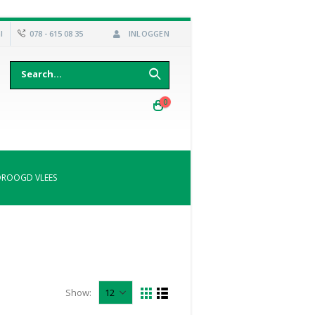
l
078 - 615 08 35
INLOGGEN
0
DROOGD VLEES
Show: