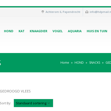
Achterom 6, Papendrecht
info@hdpmail.n
HOND
KAT
KNAAGDIER
VOGEL
AQUARIA
HUIS EN TUIN
S
Home
»
HOND
»
SNACKS
»
GE
GEDROOGD VLEES
Sort By: