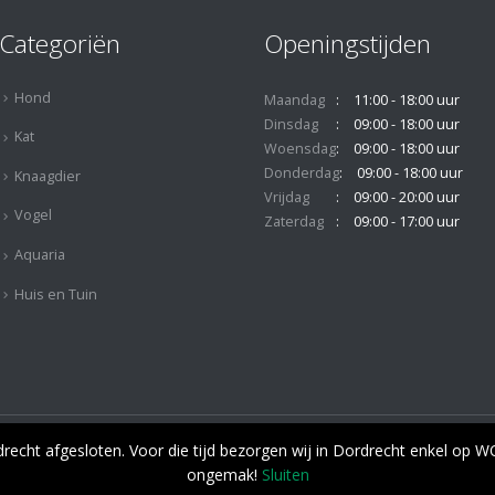
Categoriën
Openingstijden
Hond
Maandag
11:00 - 18:00 uur
Dinsdag
09:00 - 18:00 uur
Kat
Woensdag
09:00 - 18:00 uur
Donderdag
09:00 - 18:00 uur
Knaagdier
Vrijdag
09:00 - 20:00 uur
Vogel
Zaterdag
09:00 - 17:00 uur
Aquaria
Huis en Tuin
© Copyright 2019. All Rights Reserved.
cht afgesloten. Voor die tijd bezorgen wij in Dordrecht enkel op
k van cookies om uw gebruikers ervaring te verbeteren.
Cookie
ongemak!
Sluiten