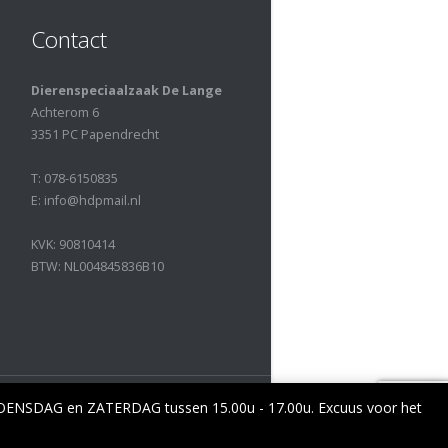
Contact
Dierenspeciaalzaak De Lange
Achterom 6
3351 PC Papendrecht
T: 078-6150835
E: info@hdpmail.nl
KVK: 90810414
BTW: NL004845836B10
 WOENSDAG en ZATERDAG tussen 15.00u - 17.00u. Excuus voor het
 settings
ACCEPTEER