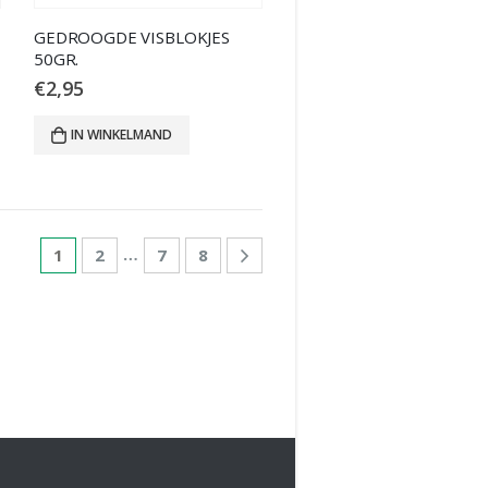
GEDROOGDE VISBLOKJES
50GR.
€
2,95
IN WINKELMAND
…
1
2
7
8