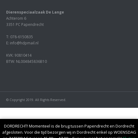
Dierenspeciaalzaak De Lange
Achterom 6
3351 PC Papendrecht
T: 078-6150835
E: info@hdpmail.nl
KVK: 90810414
BTW: NL004845836B10
© Copyright 2019. All Rights Reserved.
Deze website maakt gebruik van cookies om uw gebruikers
DORDRECHT! Momenteel is de brug tussen Papendrecht en Dordrecht
afgesloten. Voor die tijd bezorgen wij in Dordrecht enkel op WOENSDAG
ervaring te verbeteren.
Cookie settings
ACCEPTEER