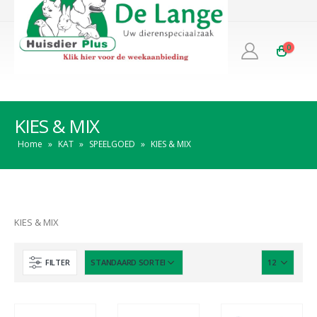
0
KIES & MIX
Home
»
KAT
»
SPEELGOED
»
KIES & MIX
KIES & MIX
FILTER