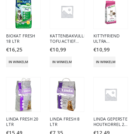
BIOKAT FRESH
KATTENBAKVULLING
KITTYFRIEND
18 LTR
TOFU ACTIEF
ULTRA
KOOL 6L
CLUMPING 15
€
16,25
€
10,99
€
10,99
LITER
IN WINKELMAND
IN WINKELMAND
IN WINKELMAND
LINDA FRESH 20
LINDA FRESH 8
LINDA GEPERSTE
LTR
LTR
HOUTKORREL 20
LITER
€
15,49
€
7,35
€
12,49