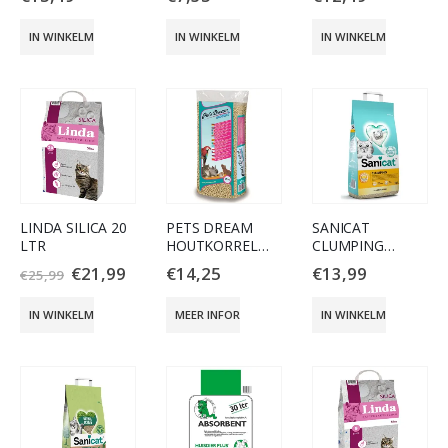
IN WINKELMAND
IN WINKELMAND
IN WINKELMAND
LINDA SILICA 20
PETS DREAM
SANICAT
LTR
HOUTKORREL
CLUMPING
25L (15KG)
UNSCENTED 16
€
21,99
€
14,25
€
13,99
€
25,99
LITER
IN WINKELMAND
MEER INFORMATIE
IN WINKELMAND