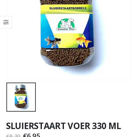
SLUIERSTAART VOER 330 ML
€
6,95
€
8,70