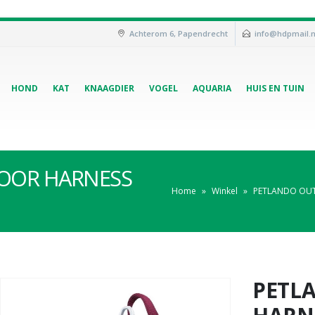
Achterom 6, Papendrecht
info@hdpmail.n
HOND
KAT
KNAAGDIER
VOGEL
AQUARIA
HUIS EN TUIN
OOR HARNESS
Home
»
Winkel
»
PETLANDO OUT
PETL