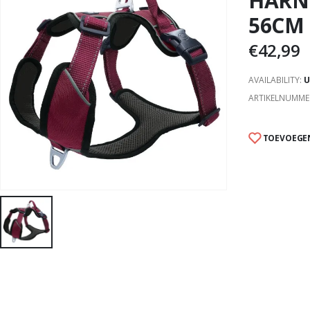
HARNE
56CM
€
42,99
AVAILABILITY:
U
ARTIKELNUMME
TOEVOEGEN