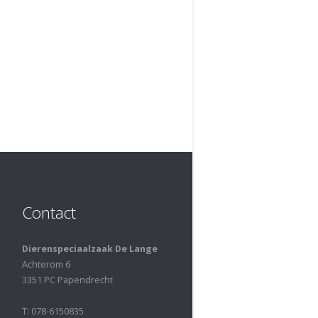
Contact
Dierenspeciaalzaak De Lange
Achterom 6
3351 PC Papendrecht
T: 078-6150835