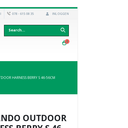
l
078 - 615 08 35
INLOGGEN
0
DOOR HARNESS BERRY S 46-56CM
ANDO OUTDOOR