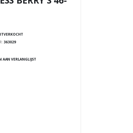
SS BERRY S 46-
ITVERKOCHT
R:
363029
 AAN VERLANGLIJST