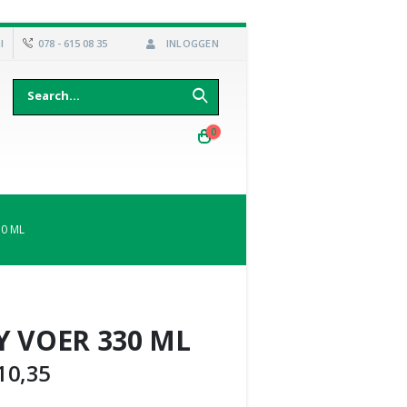
l
078 - 615 08 35
INLOGGEN
0
0 ML
 VOER 330 ML
10,35