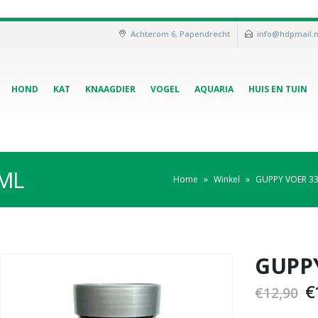
Achterom 6, Papendrecht
info@hdpmail.n
HOND
KAT
KNAAGDIER
VOGEL
AQUARIA
HUIS EN TUIN
 ML
Home
»
Winkel
»
GUPPY VOER 33
GUPPY
€
€
12,90