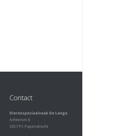
Contact
Dierenspeciaalzaak De Lange
Achterom 6
3351 PC Papendrecht