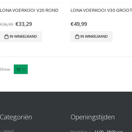
LONA VOERKOOI V20 ROND
LONA VOERKOOI V30 GROO
€
33,29
€
49,99
€
36,99
IN WINKELMAND
IN WINKELMAND
Show:
Categoriën
Openingstijden
Hond
Maandag
11:00 - 18:00 uur