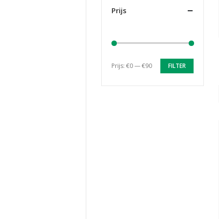
Prijs
Prijs:
€0
—
€90
FILTER