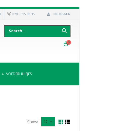
l
078 - 615 08 35
INLOGGEN
0
»
VOEDERHUISJES
Show: