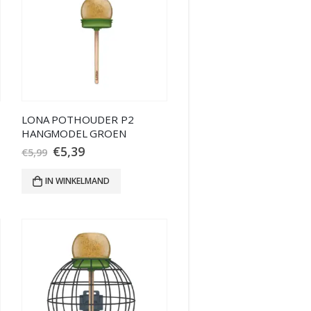
LONA POTHOUDER P2
HANGMODEL GROEN
€
5,39
€
5,99
IN WINKELMAND