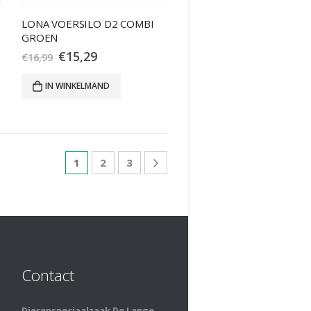
T
LONA VOERSILO D2 COMBI
GROEN
€
15,29
€
16,99
IN WINKELMAND
1
2
3
Contact
Dierenspeciaalzaak De Lange