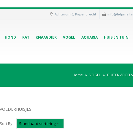
Achterom 6, Papendrecht
info@hdpmail.n
HOND
KAT
KNAAGDIER
VOGEL
AQUARIA
HUIS EN TUIN
Home
»
VOGEL
»
BUITENVOGELS
VOEDERHUISJES
Sort By: