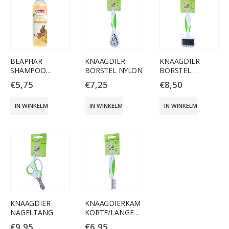
BEAPHAR
KNAAGDIER
KNAAGDIER
SHAMPOO
BORSTEL NYLON
BORSTEL
KNAAGDIEREN
SLICKER SOFT
€
5,75
€
7,25
€
8,50
250 ML
IN WINKELMAND
IN WINKELMAND
IN WINKELMAND
KNAAGDIER
KNAAGDIERKAM
NAGELTANG
KORTE/LANGE
TANDEN
€
9,95
€
6,95