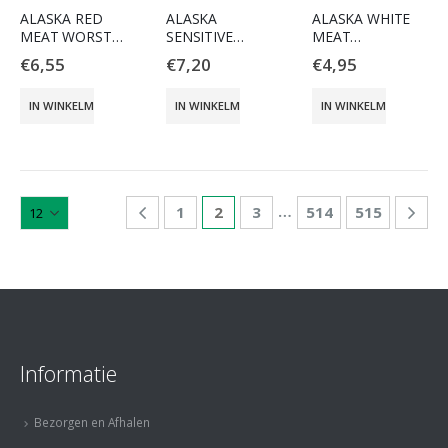
ALASKA RED
ALASKA
ALASKA WHITE
MEAT WORST
SENSITIVE
MEAT
COMPLEET 800G
WORST
COMPLEET
€
6,55
€
7,20
€
4,95
COMPLEET 800
WORST 800G
GR
IN WINKELMAND
IN WINKELMAND
IN WINKELMAND
…
1
2
3
514
515
Informatie
Bezorgen en Afhalen