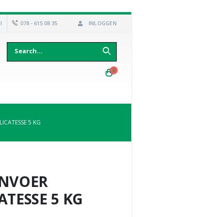
l
078 - 615 08 35
INLOGGEN
0
LICATESSE 5 KG
ENVOER
ATESSE 5 KG