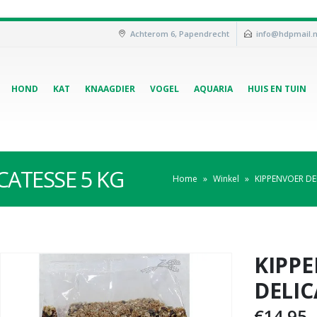
Achterom 6, Papendrecht
info@hdpmail.n
HOND
KAT
KNAAGDIER
VOGEL
AQUARIA
HUIS EN TUIN
CATESSE 5 KG
Home
»
Winkel
»
KIPPENVOER DE
KIPP
DELIC
€
14,95