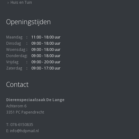
Huis en Tuin
Openingstijden
Maandag
11:00 - 18:00 uur
Dinsdag
09:00 - 18:00 uur
Woensdag
09:00 - 18:00 uur
Donderdag
09:00 - 18:00 uur
Vrijdag
09:00 - 20:00 uur
Zaterdag
09:00 - 17:00 uur
Contact
Dierenspeciaalzaak De Lange
Achterom 6
3351 PC Papendrecht
T: 078-6150835
E: info@hdpmail.nl